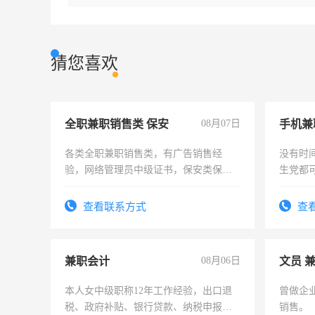
猜您喜欢
全职兼职销售类 保安
08月07日
手机兼
各类全职兼职销售类，有广告销售经
没有时
验，网络管理员中级证书，保安类保安
生党都
队长，形象岗或幼儿园保安，维修水电
间，一
有高低压电工证和十几年工作经验
勤快的
查看联系方式
查
兼职会计
08月06日
文员 
本人女中级职称12年工作经验，出口退
曾做企
税、政府补贴、银行贷款、纳税申报、
销售。