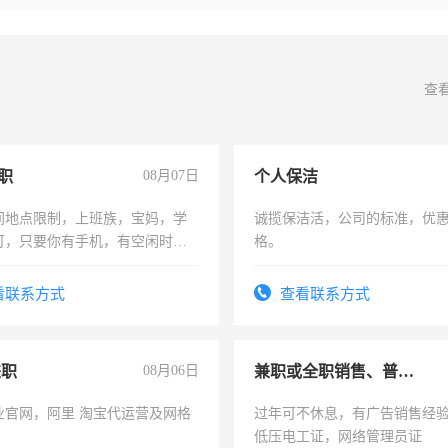
查
职
08月07日
个人保洁
间地点限制，上班族，宝妈，学
诚揽保洁活，公司的标准，优
可，只要你有手机，有空闲时
格。
单一结，一天二三十不成问题，
四五十，每天挣零花钱没问题！
看联系方式
查看联系方式
兼职
08月06日
兼职或全职销售、普工、维修
业官网，阿里 淘宝代运营及网格
过年可不休息，有广告销售经
低压电工证，网络管理员证