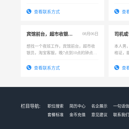
为各类公司策划，设建新账，理乱账业
务，财务咨询等业务。欲求兼职会计工
查看联系方式
查
作
宾馆前台，超市收银员，淘宝客服
08月06日
司机或
想找一个夜班工作，宾馆前台，超市收
本人男，
银员，淘宝客服，晚7点到10点的钟点
格证，
工，麻烦看到的老板加我微信聊，手机
实，需
号同微信
查看联系方式
查
栏目导航:
职位搜索
简历中心
名企展示
一句话
套餐标准
金币充值
意见建议
联系我