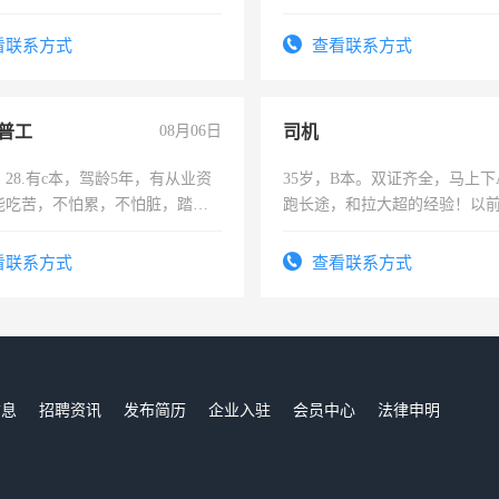
看联系方式
查看联系方式
普工
08月06日
司机
28.有c本，驾龄5年，有从业资
35岁，B本。双证齐全，马上下
能吃苦，不怕累，不怕脏，踏
跑长途，和拉大超的经验！以
求稳定工作一份，保险不干
六，渣土车
看联系方式
查看联系方式
信息
招聘资讯
发布简历
企业入驻
会员中心
法律申明
们