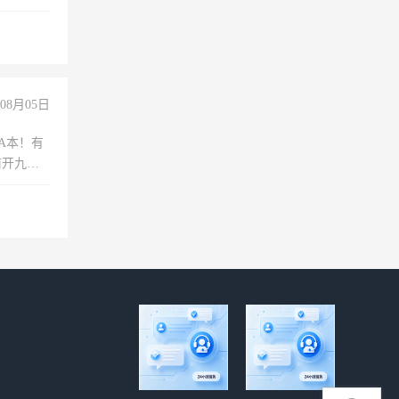
08月05日
A本！有
前开九米