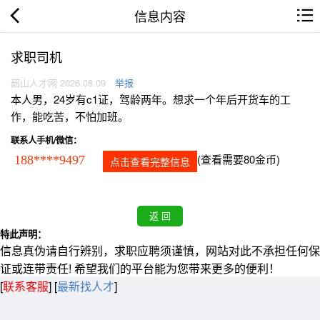
信息内容
求职司机
韶山人才网 2026.08.09
举报
本人男，24岁有c1证，驾龄两年。想求一个年后开货车的工
作，能吃苦，不怕加班。
联系人手机/微信：
(查看需要80金币)
188****9497
点击查看完整信息
特此声明：
信息真伪请自行辨别，求职应聘须谨慎，网站对此不承担任何保
证或连带责任! 希望我们的平台能为您带来更多的便利！
[
联系客服
]
[
最新找人才
]