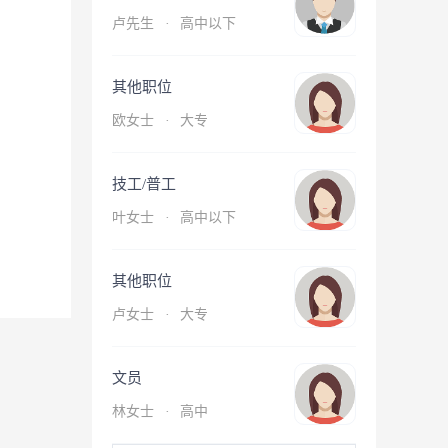
卢先生
·
高中以下
其他职位
欧女士
·
大专
技工/普工
叶女士
·
高中以下
其他职位
卢女士
·
大专
文员
林女士
·
高中