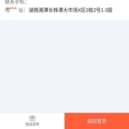
联系手机：
****
地 址：
湖南湘潭长株潭大市场X区2栋2号1-3层
返回首页
电话咨询